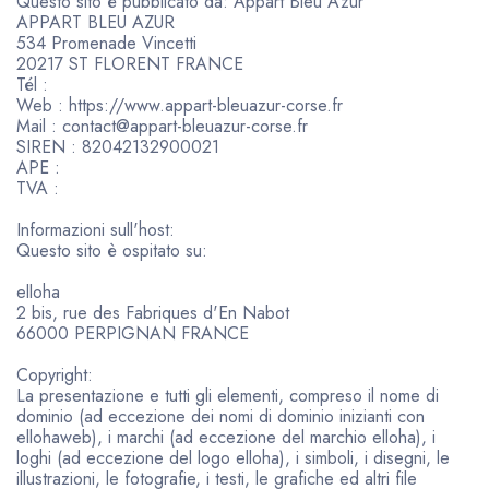
Questo sito è pubblicato da: Appart Bleu Azur
APPART BLEU AZUR
534 Promenade Vincetti
20217 ST FLORENT FRANCE
Tél :
Web : https://www.appart-bleuazur-corse.fr
Mail : contact@appart-bleuazur-corse.fr
SIREN : 82042132900021
APE :
TVA :
Informazioni sull'host:
Questo sito è ospitato su:
elloha
2 bis, rue des Fabriques d'En Nabot
66000 PERPIGNAN FRANCE
Copyright:
La presentazione e tutti gli elementi, compreso il nome di
dominio (ad eccezione dei nomi di dominio inizianti con
ellohaweb), i marchi (ad eccezione del marchio elloha), i
loghi (ad eccezione del logo elloha), i simboli, i disegni, le
illustrazioni, le fotografie, i testi, le grafiche ed altri file