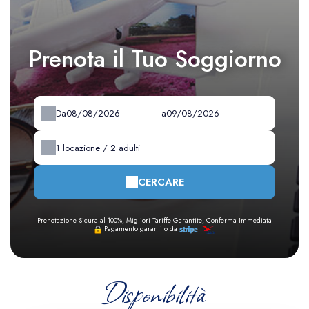
Prenota il Tuo Soggiorno
Da
a
1
locazione /
2
adulti
CERCARE
Prenotazione Sicura al 100%, Migliori Tariffe Garantite, Conferma Immediata
Pagamento garantito da
Disponibilità