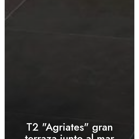
T2 "Agriates" gran
terraza junto al mar