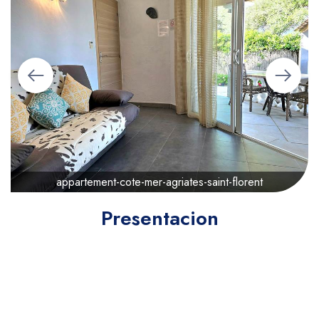
appartement-cote-mer-agriates-saint-florent
Presentacion
110€
del
/ noche
Hora de entrada :
15:00
Hora de salida :
10:00